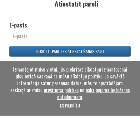
Atiestatīt paroli
E-pasts
NOSŪTĪT PAROLES ATIESTATĪŠANAS SAITI
Izmantojot mūsu vietni, jūs piekrītat sīkdatņu izmantošanai
jūsu ierīcē saskaņā ar mūsu sīkdatņu politiku. Ja savāktā
informācija satur personas datus, mēs to apstrādājam
saskaņā ar mūsu
privātuma politiku
un
pakalpojuma lietošanas
noteikumiem
.
ES PIEKRĪTU