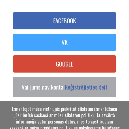
FACEBOOK
VK
GOOGLE
Vai jums nav konta
Reģistrējieties šeit
Izmantojot mūsu vietni, jūs piekrītat sīkdatņu izmantošanai
jūsu ierīcē saskaņā ar mūsu sīkdatņu politiku. Ja savāktā
informācija satur personas datus, mēs to apstrādājam
saskaņā ar mūsu
privātuma politiku
un
pakalpojuma lietošanas