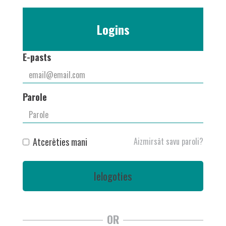
Logins
E-pasts
Parole
Atcerēties mani
Aizmirsāt savu paroli?
Ielogoties
OR