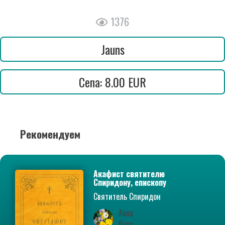
1376
Jauns
Cena: 8.00 EUR
Рекомендуем
Акафист святителю
Спиридону, епископу
Тримифунтскому, чудотворцу
Святитель Спиридон
Тримифунтский
Anna
Riga