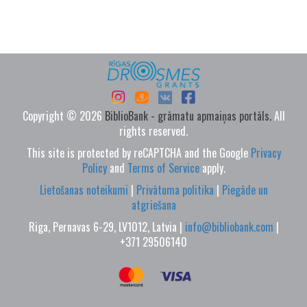
Copyright © 2026
BiblioBank - grāmatu apmaiņas portāls.
All
rights reserved.
This site is protected by reCAPTCHA and the Google
Privacy
Policy
and
Terms of Service
apply.
Lietošanas noteikumi
|
Privātuma politika
|
Piegāde un
atgriešana
Riga, Pernavas 6-29, LV1012, Latvia |
info@bibliobank.com
|
+371 29506140