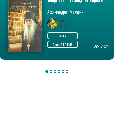
Лаврский архимандрит Кирилл
Архимандрит Макарий
(Веретенников)
Anna
Riga
Jauns
Cena: 3.50 EUR
2324