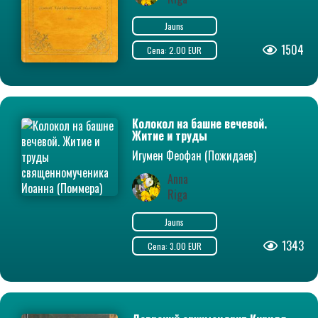
Jauns
1504
Cena: 2.00 EUR
Колокол на башне вечевой.
Житие и труды
священномученика Иоанна
Игумен Феофан (Пожидаев)
(Поммера)
Anna
Riga
Jauns
1343
Cena: 3.00 EUR