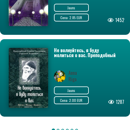
Jauns
Cena: 2.85 EUR
1452
Не волнуйтесь, я буду
молиться о вас. Преподобный
Паисий Святогорец (Арсений
Эзнепидис). Житие, чудеса,
акафист
Anna
Riga
Jauns
Cena: 2.00 EUR
1287