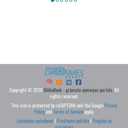
Copyright © 2026
BiblioBank - grāmatu apmaiņas portāls.
All
rights reserved.
This site is protected by reCAPTCHA and the Google
Privacy
Policy
and
Terms of Service
apply.
Lietošanas noteikumi
|
Privātuma politika
|
Piegāde un
atgriešana