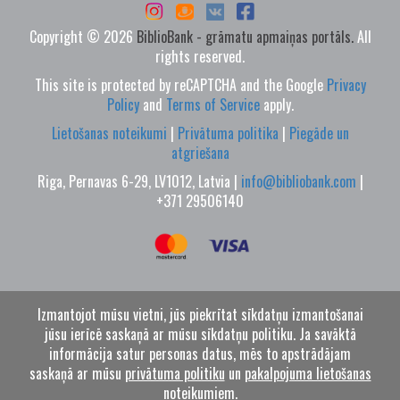
Copyright © 2026
BiblioBank - grāmatu apmaiņas portāls.
All
rights reserved.
This site is protected by reCAPTCHA and the Google
Privacy
Policy
and
Terms of Service
apply.
Lietošanas noteikumi
|
Privātuma politika
|
Piegāde un
atgriešana
Riga, Pernavas 6-29, LV1012, Latvia |
info@bibliobank.com
|
+371 29506140
Izmantojot mūsu vietni, jūs piekrītat sīkdatņu izmantošanai
jūsu ierīcē saskaņā ar mūsu sīkdatņu politiku. Ja savāktā
informācija satur personas datus, mēs to apstrādājam
saskaņā ar mūsu
privātuma politiku
un
pakalpojuma lietošanas
noteikumiem
.