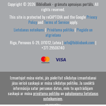
Copyright © 2026
BiblioBank - grāmatu apmaiņas portāls.
All
rights reserved.
This site is protected by reCAPTCHA and the Google
Privacy
Policy
and
Terms of Service
apply.
Lietošanas noteikumi
|
Privātuma politika
|
Piegāde un
atgriešana
Riga, Pernavas 6-29, LV1012, Latvia |
info@bibliobank.com
|
+371 29506140
Izmantojot mūsu vietni, jūs piekrītat sīkdatņu izmantošanai
jūsu ierīcē saskaņā ar mūsu sīkdatņu politiku. Ja savāktā
informācija satur personas datus, mēs to apstrādājam
saskaņā ar mūsu
privātuma politiku
un
pakalpojuma lietošanas
noteikumiem
.
ES PIEKRĪTU