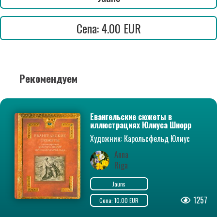
Cena: 4.00 EUR
Рекомендуем
Евангельские сюжеты в
иллюстрациях Юлиуса Шнорр
фон Карольсфельда
Художник: Карольсфельд Юлиус
Шнорр фон
Anna
Riga
Jauns
1257
Cena: 10.00 EUR