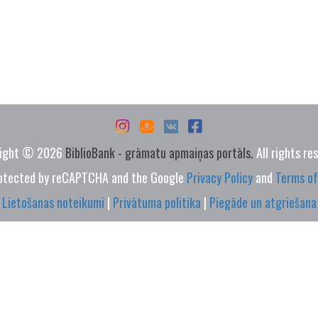
ight © 2026
BiblioBank - grāmatu apmaiņas portāls.
All rights re
protected by reCAPTCHA and the Google
Privacy Policy
and
Terms of
Lietošanas noteikumi
|
Privātuma politika
|
Piegāde un atgriešana
 Pernavas 6-29, LV1012, Latvia |
info@bibliobank.com
| +371 295