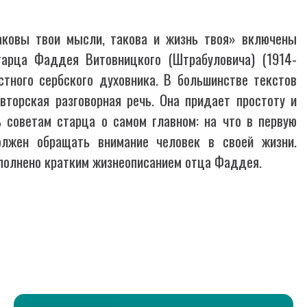
аковы твои мысли, такова и жизнь твоя» включены
тарца Фаддея Витовницкого (Штрабуловича) (1914-
естного сербского духовника. В большинстве текстов
авторская разговорная речь. Она придает простоту и
ь советам старца о самом главном: на что в первую
лжен обращать внимание человек в своей жизни.
полнено кратким жизнеописанием отца Фаддея.