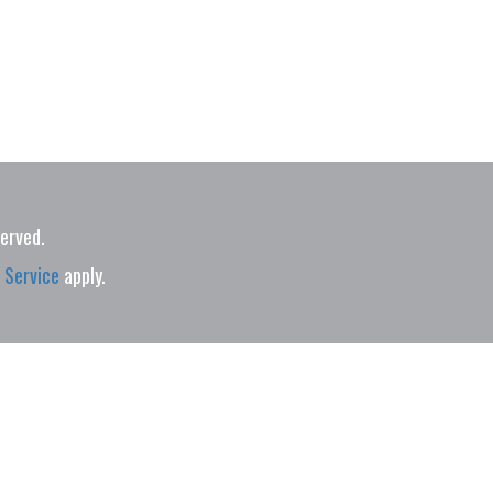
served.
 Service
apply.
06140