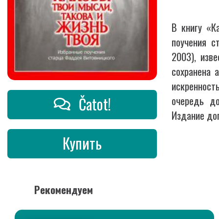
В книгу «К
поучения с
2003), изв
сохранена 
искренност
Čatot!
очередь до
Издание до
Купить
Рекомендуем