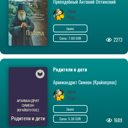
Преподобный Антоний Оптинский
(Путилов)
Anna
Riga
Jauns
Cena: 7.00 EUR
2273
Родители и дети
Архимандрит Симеон (Крайопулос)
Anna
Riga
Jauns
Cena: 5.30 EUR
1689