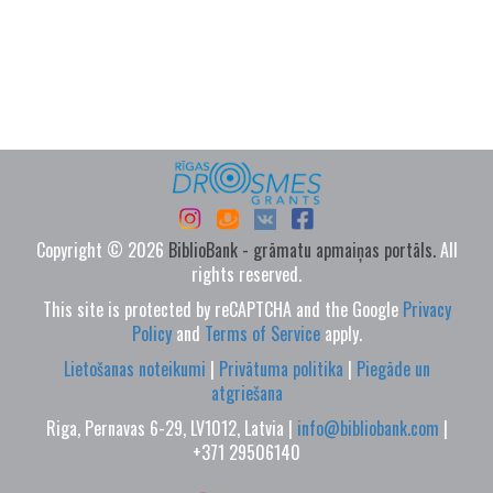
Copyright © 2026
BiblioBank - grāmatu apmaiņas portāls.
All
rights reserved.
This site is protected by reCAPTCHA and the Google
Privacy
Policy
and
Terms of Service
apply.
Lietošanas noteikumi
|
Privātuma politika
|
Piegāde un
atgriešana
Riga, Pernavas 6-29, LV1012, Latvia |
info@bibliobank.com
|
+371 29506140