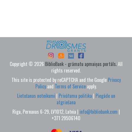
Copyright © 2026
BiblioBank - grāmatu apmaiņas portāls.
All
rights reserved.
This site is protected by reCAPTCHA and the Google
Privacy
Policy
and
Terms of Service
apply.
Lietošanas noteikumi
|
Privātuma politika
|
Piegāde un
atgriešana
Riga, Pernavas 6-29, LV1012, Latvia |
info@bibliobank.com
|
+371 29506140