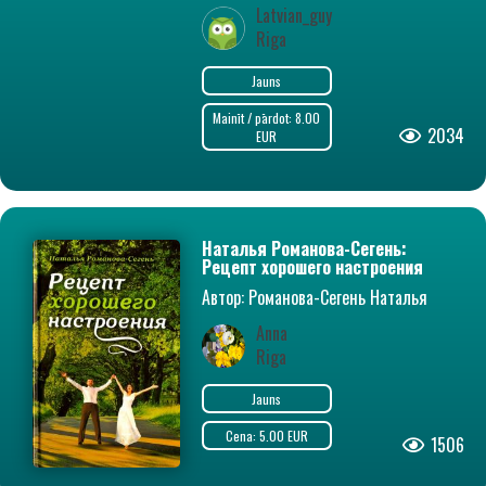
Latvian_guy
Riga
Jauns
Mainīt / pārdot: 8.00
2034
EUR
Наталья Романова-Сегень:
Рецепт хорошего настроения
Автор: Романова-Сегень Наталья
Владимировна
Anna
Riga
Jauns
Cena: 5.00 EUR
1506