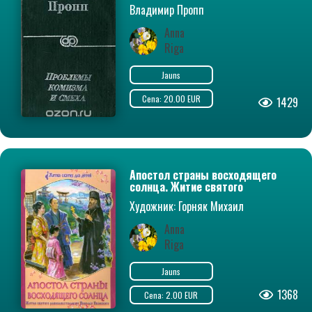
Владимир Пропп
Anna
Riga
Jauns
Cena: 20.00 EUR
1429
Апостол страны восходящего
солнца. Житие святого
равноапостольного Николая
Художник: Горняк Михаил
Японского
Anna
Riga
Jauns
1368
Cena: 2.00 EUR