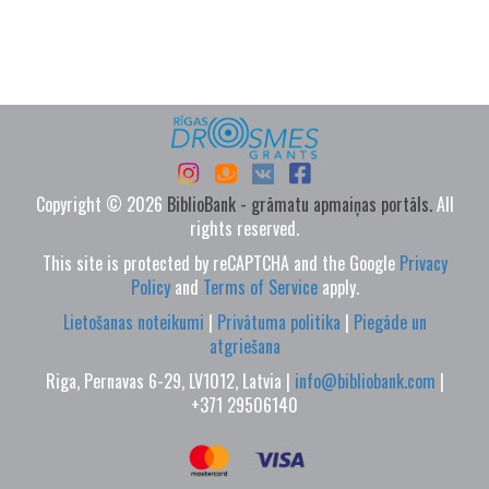
Copyright © 2026
BiblioBank - grāmatu apmaiņas portāls.
All
rights reserved.
This site is protected by reCAPTCHA and the Google
Privacy
Policy
and
Terms of Service
apply.
Lietošanas noteikumi
|
Privātuma politika
|
Piegāde un
atgriešana
Riga, Pernavas 6-29, LV1012, Latvia |
info@bibliobank.com
|
+371 29506140