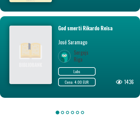
God smerti Rikardo Reĭsa
José Saramago
Sergejs
Riga
Labs
1436
Cena: 4.00 EUR