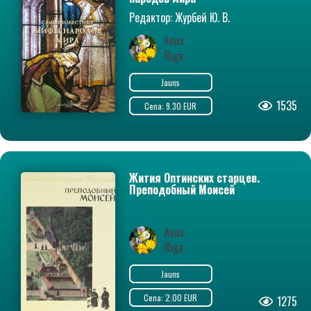
Редактор: Журбей Ю. В.
Anna
Riga
Jauns
1535
Cena: 9.30 EUR
Жития Оптинских старцев.
Преподобный Моисей
Anna
Riga
Jauns
Cena: 2.00 EUR
1275