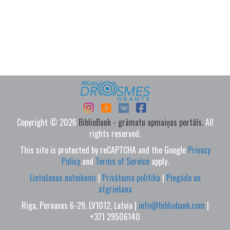
Copyright © 2026
BiblioBank - grāmatu apmaiņas portāls.
All
rights reserved.
This site is protected by reCAPTCHA and the Google
Privacy
Policy
and
Terms of Service
apply.
Lietošanas noteikumi
|
Privātuma politika
|
Piegāde un
atgriešana
Riga, Pernavas 6-29, LV1012, Latvia |
info@bibliobank.com
|
+371 29506140