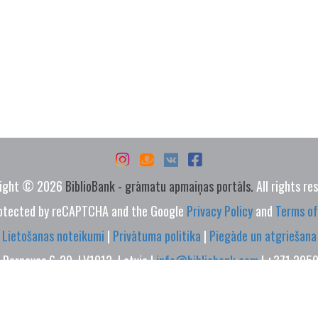
ight © 2026
BiblioBank - grāmatu apmaiņas portāls.
All rights re
protected by reCAPTCHA and the Google
Privacy Policy
and
Terms of
Lietošanas noteikumi
|
Privātuma politika
|
Piegāde un atgriešana
 Pernavas 6-29, LV1012, Latvia |
info@bibliobank.com
| +371 295