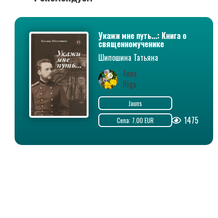
Укажи мне путь...: Книга о
священномученике
Серафиме (Чичагове)
Шипошина Татьяна
Anna
Riga
Jauns
1475
Cena: 7.00 EUR