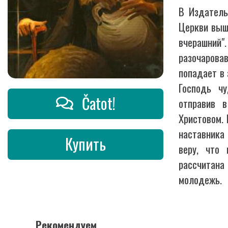
В Издатель
Церкви выш
вчерашний"
разочаров
попадает в 
Господь чу
Čatot!
отправив 
Христовом.
наставника
Купить
веру, что 
рассчитан
молодежь.
Рекомендуем