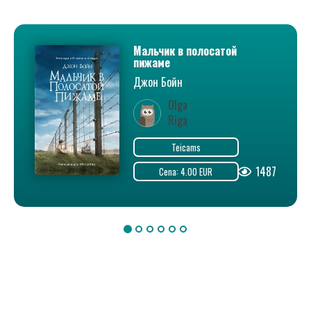
Мальчик в полосатой
пижаме
Джон Бойн
Olga
Riga
Teicams
1487
Cena: 4.00 EUR