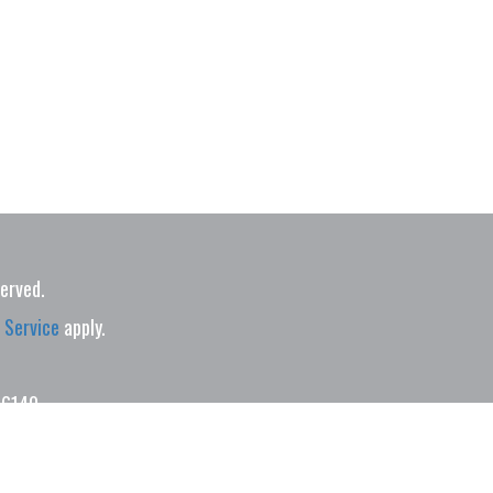
served.
 Service
apply.
06140