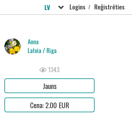
Logins
Reģistrēties
LV
/
РУС
Anna
Latvia / Riga
1343
Jauns
Cena: 2.00 EUR