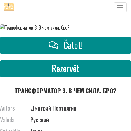
Toggl
naviga
Čatot!
Rezervēt
ТРАНСФОРМАТОР 3. В ЧЕМ СИЛА, БРО?
Autors
Дмитрий Портнягин
Valoda
Русский