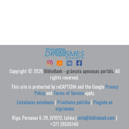
Copyright © 2026
BiblioBank - grāmatu apmaiņas portāls.
All
rights reserved.
This site is protected by reCAPTCHA and the Google
Privacy
Policy
and
Terms of Service
apply.
Lietošanas noteikumi
|
Privātuma politika
|
Piegāde un
atgriešana
Riga, Pernavas 6-29, LV1012, Latvia |
info@bibliobank.com
|
+371 29506140