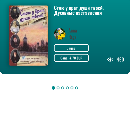
Стою у врат души твоей.
Духовные наставления
святителя Игнатия
Ставропольского и Оптинских
Старцев монахиням
Anna
Riga
Jauns
Cena: 4.70 EUR
1460