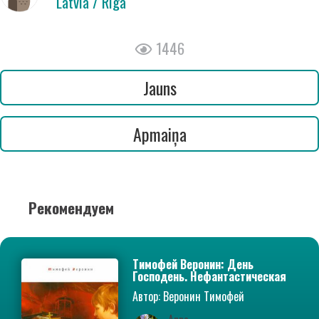
Latvia / Riga
1446
Jauns
Apmaiņa
Рекомендуем
Тимофей Веронин: День
Господень. Нефантастическая
повесть о конце времен
Автор: Веронин Тимофей
Леонович