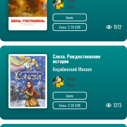
Anna
Riga
Jauns
1512
Cena: 2.70 EUR
Слеза. Рождественские
истории
Коцюбинский Михаил
Anna
Riga
Jauns
1273
Cena: 2.30 EUR