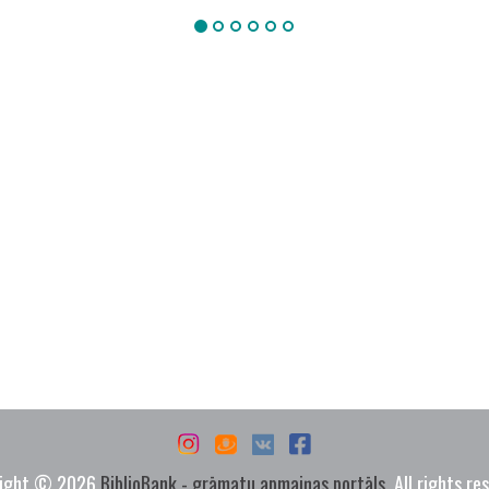
ight © 2026
BiblioBank - grāmatu apmaiņas portāls.
All rights re