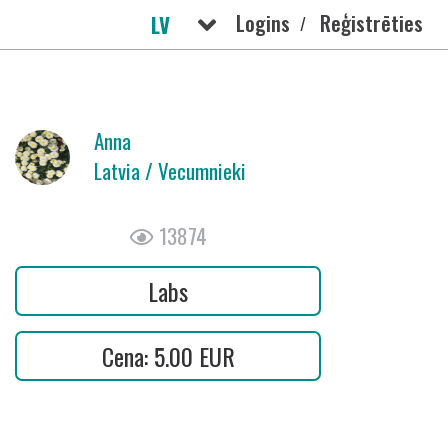
Logins
Reģistrēties
LV
/
РУС
Anna
Latvia / Vecumnieki
13874
Labs
Cena: 5.00 EUR