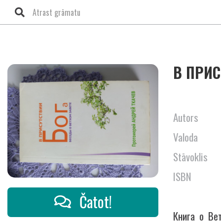
В ПРИС
Autors
Valoda
Stāvoklis
ISBN
Čatot!
Книга о Ве