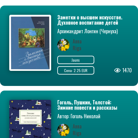
Заметки о высшем искусстве.
Духовное воспитание детей
Архимандрит Лонгин (Чернуха)
Anna
Riga
Jauns
1470
Cena: 2.25 EUR
Гоголь, Пушкин, Толстой:
Зимние повести и рассказы
русских писателей
Автор: Гоголь Николай
Васильевич, Толстой Лев
Anna
Николаевич, Пушкин Александр
Сергеевич
Riga