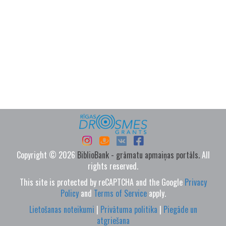
Copyright © 2026
BiblioBank - grāmatu apmaiņas portāls.
All
rights reserved.
This site is protected by reCAPTCHA and the Google
Privacy
Policy
and
Terms of Service
apply.
Lietošanas noteikumi
|
Privātuma politika
|
Piegāde un
atgriešana