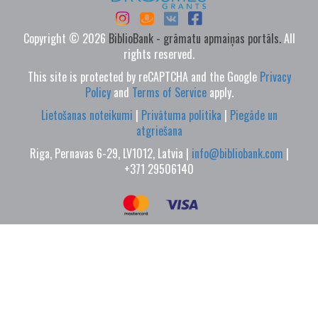
Copyright © 2026
BiblioBank - grāmatu apmaiņas portāls.
All
rights reserved.
This site is protected by reCAPTCHA and the Google
Privacy
Policy
and
Terms of Service
apply.
Lietošanas noteikumi
|
Privātuma politika
|
Piegāde un
atgriešana
Riga, Pernavas 6-29, LV1012, Latvia |
info@bibliobank.com
|
+371 29506140
Izmantojot mūsu vietni, jūs piekrītat sīkdatņu izmantošanai
jūsu ierīcē saskaņā ar mūsu sīkdatņu politiku. Ja savāktā
informācija satur personas datus, mēs to apstrādājam
saskaņā ar mūsu
privātuma politiku
un
pakalpojuma lietošanas