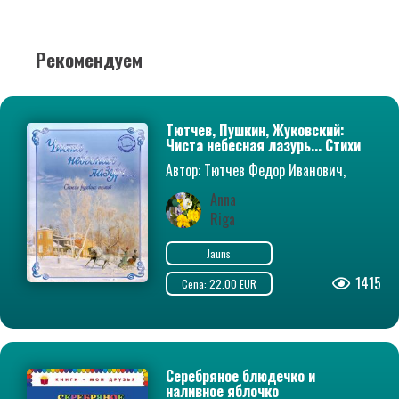
Рекомендуем
Тютчев, Пушкин, Жуковский:
Чиста небесная лазурь... Стихи
русских поэтов
Автор: Тютчев Федор Иванович,
Жуковский Василий Андреевич,
Anna
Пушкин Александр Сергеевич
Riga
Jauns
1415
Cena: 22.00 EUR
Серебряное блюдечко и
наливное яблочко