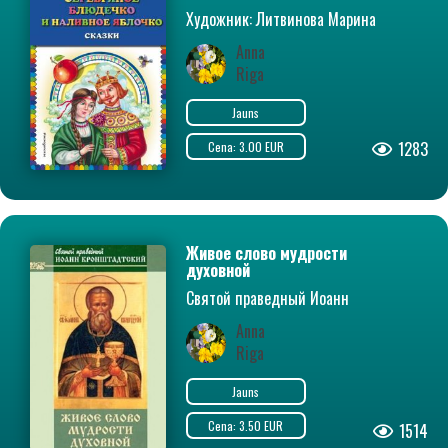
Художник: Литвинова Марина
Anna
Riga
Jauns
1283
Cena: 3.00 EUR
Живое слово мудрости
духовной
Святой праведный Иоанн
Кронштадтский
Anna
Riga
Jauns
Cena: 3.50 EUR
1514