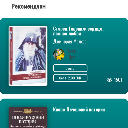
Рекомендуем
Старец Гавриил: сердце,
полное любви
Джинория Малхаз
Anna
Riga
Jauns
Cena: 2.00 EUR
1501
Киево-Печерский патерик